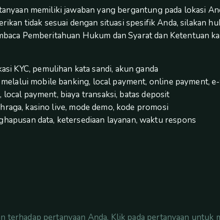
anyaan memiliki jawaban yang bergantung pada lokasi And
ikan tidak sesuai dengan situasi spesifik Anda, silakan 
embaca Pemberitahuan Hukum dan Syarat dan Ketentuan k
asi KYC, pemulihan kata sandi, akun ganda
melalui mobile banking, local payment, online payment, e-
local payment, biaya transaksi, batas deposit
ahraga, kasino live, mode demo, kode promosi
ghapusan data, ketersediaan layanan, waktu respons
terhadap pertanyaan Anda. Klik pada pertanyaan untuk m